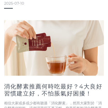
2025-07-10
表現方式有哪些？很多人以為「一吃東西就脹氣」只是肚子鼓
鼓的，但其實，脹氣不只是外表變大那麼簡單，還可能出現許
多你沒注意到的不適反應。以下這幾種常見症狀，就是消化道
在偷偷發出求救訊號
消化酵素推薦何時吃最好？4大良好
習慣建立好，不怕脹氣好困擾！
相信大家或多或少都有聽過「消化酵素」，然而大家對於「消