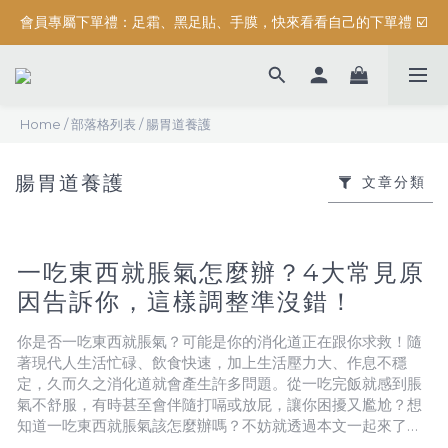
會員專屬下單禮：足霜、黑足貼、手膜，快來看看自己的下單禮 ☑️
按摩系列滿$3000元，加碼送滿額禮『 精油保濕沐浴露 (正貨) 』
按摩系列滿$3000元，加碼送滿額禮『 精油保濕沐浴露 (正貨) 』
Home
/
部落格列表
/
腸胃道養護
腸胃道養護
文章分類
一吃東西就脹氣怎麼辦？4大常見原
因告訴你，這樣調整準沒錯！
你是否一吃東西就脹氣？可能是你的消化道正在跟你求救！隨
著現代人生活忙碌、飲食快速，加上生活壓力大、作息不穩
定，久而久之消化道就會產生許多問題。從一吃完飯就感到脹
氣不舒服，有時甚至會伴隨打嗝或放屁，讓你困擾又尷尬？想
知道一吃東西就脹氣該怎麼辦嗎？不妨就透過本文一起來了
解，幫助你更懂得照顧自己的消化道！一吃東西就脹氣？常見