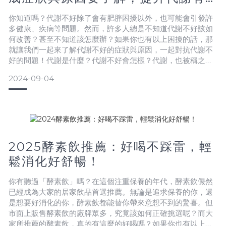
撇步！
你知道嗎？代謝不好除了會有肥胖困擾以外，也可能會引發許
多健康、疾病等問題。然而，許多人總是不知道代謝不好該如
何改善？甚至不知道該怎麼辦？如果你也有以上困擾的話，那
就讓我們一起來了解代謝不好的症狀與原因，一起對抗代謝不
好的問題！代謝是什麼？代謝不好會怎樣？代謝，也被稱之為
「新陳代謝」，是身體將食物營養透過消化、分解、吸收、排
2024-09-04
泄等過程轉化成熱量（能量），燃燒這些熱量運行身體機制，
維持生命與活動的過程。而人體是仰賴「新陳代謝」而生的，
從「新陳代謝」字面上意思去理解，「新、陳」可解釋為代謝
掉身體內陳舊不
2025酵素飲推薦：好喝不踩雷，輕
鬆消化好舒暢！
你有聽過「酵素飲」嗎？在這個注重保養的年代，酵素飲儼然
已經成為大家的居家飲品首選推薦。無論是追求保養的你，還
是想要好消化的你，酵素飲都能替你帶來意想不到的驚喜。但
市面上販售酵素飲的廠牌眾多，究竟該如何正確挑選呢？而大
家所推薦的酵素飲，真的有這麼的好喝嗎？如果你也有以上疑