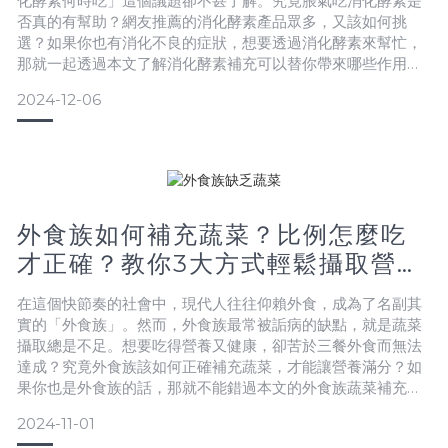
化酵素何時吃」這個議題卻不甚了解。究竟脹氣吃消化酵素是
否真的有幫助？網友推薦的消化酵素產品眾多，又該如何挑
選？如果你也有消化不良的症狀，想要透過消化酵素來幫忙，
那就一起透過本文了解消化酵素補充可以替你帶來哪些作用與
功效！消化酵素是什麼？你是否偶爾在飯後，會有脹氣、腹
2024-12-06
瀉、噁心這些症狀發生？而這些消化不良的情況，有可能是身
體發出消化酵素不足的提醒！想透過補充消化酵素來解決問
題，但卻又不太了解，究竟消化酵素是什麼？該怎麼補充？消
化酵素介紹所謂的「消
外食族如何補充蔬菜？比例怎麼吃
才正確？教你3大方式輕鬆攝取營
養！
在這個快節奏的社會中，現代人往往仰賴外食，成為了名副其
實的「外食族」。然而，外食族最常被詬病的缺點，就是蔬菜
攝取總是不足。想要吃得營養又健康，卻苦於三餐外食而無法
達成？究竟外食族該如何正確補充蔬菜，才能讓營養滿分？如
果你也是外食族的話，那就不能錯過本文的外食族蔬菜補充小
技巧，讓你就算是外食蔬菜攝取也可以很足夠！外食族飲食狀
2024-11-01
況如何？蔬菜攝取足夠嗎？所謂的「外食族」，是以非自煮為