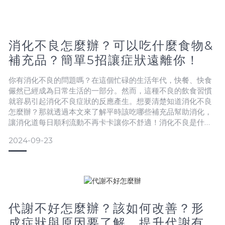
飲食方式的一類族群。由於現今社會中，隨著通訊方式的便利
性，使得工作節奏加速、時程拉得更長，許多人為了方便、節
省時間而成為「
消化不良怎麼辦？可以吃什麼食物&
補充品？簡單5招讓症狀遠離你！
你有消化不良的問題嗎？在這個忙碌的生活年代，快餐、快食
儼然已經成為日常生活的一部分。然而，這種不良的飲食習慣
就容易引起消化不良症狀的反應產生。想要清楚知道消化不良
怎麼辦？那就透過本文來了解平時該吃哪些補充品幫助消化，
讓消化道每日順利流動不再卡卡讓你不舒適！消化不良是什
麼？症狀有哪些？所謂的「消化不良」，通常是指吃飯當下或
2024-09-23
吃飯過後，胃部或腹部感到不適，也可能會連帶產生其他消化
道症狀，例如：灼熱感、脹氣、噁心等。基本上，消化不良的
問題對國人來說，是非常普遍的現象。消化不良可能是短暫的
不適，也有可能是
代謝不好怎麼辦？該如何改善？形
成症狀與原因要了解，提升代謝有