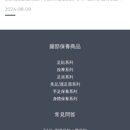
惑的話，不妨就讓我們一起揭開酵素飲的神秘面紗吧！ 酵素飲
2024-08-09
是什麼？跟酵素是一樣的嗎？大家所說的「酵素飲」，其實就
是指「蔬果發酵液」。其名稱源自於日文，又因為在日本漢字
一樣也被稱為「酵素」，所以時常讓民眾產生混淆。「酵素
飲」的發酵方
腿部保養商品
足貼系列
按摩系列
足浴系列
美足/護足霜系列
手足保養系列
身體保養系列
常見問答