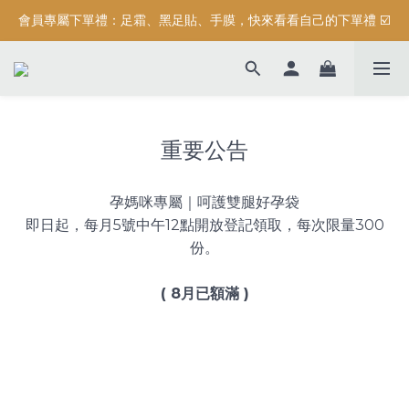
會員專屬下單禮：足霜、黑足貼、手膜，快來看看自己的下單禮 ☑️
按摩系列滿$3000元，加碼送滿額禮『 精油保濕沐浴露 (正貨) 』
按摩系列滿$3000元，加碼送滿額禮『 精油保濕沐浴露 (正貨) 』
重要公告
孕媽咪專屬｜呵護雙腿好孕袋
即日起，每月5號中午12點開放登記領取，每次限量300
份。
( 8月已額滿 )