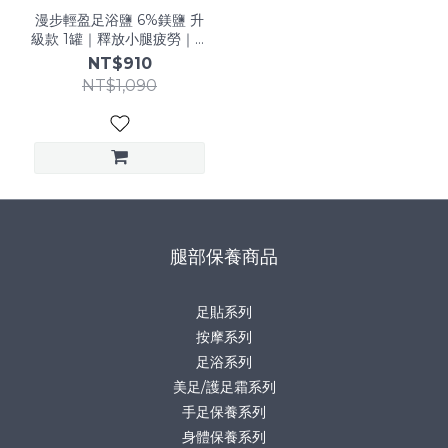
漫步輕盈足浴鹽 6%鎂鹽 升
級款 1罐｜釋放小腿疲勞｜精
油SPA泡腳｜中醫師 芳療師
NT$910
養生推薦
NT$1,090
腿部保養商品
足貼系列
按摩系列
足浴系列
美足/護足霜系列
手足保養系列
身體保養系列