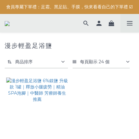
會員專屬下單禮：足霜、黑足貼、手膜，快來看看自己的下單禮 ☑️
按摩系列滿$3000元，加碼送滿額禮『 精油保濕沐浴露 (正貨) 』
按摩系列滿$3000元，加碼送滿額禮『 精油保濕沐浴露 (正貨) 』
漫步輕盈足浴鹽
商品排序
每頁顯示 24 個