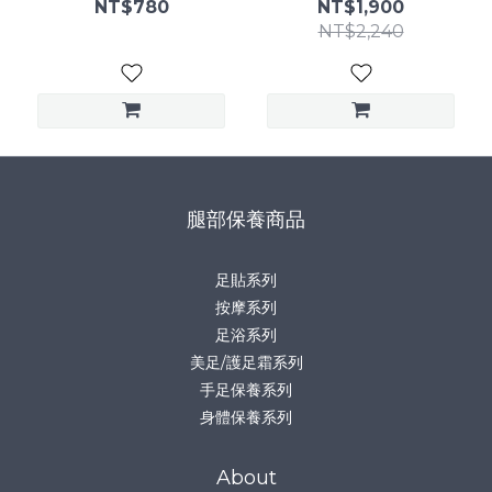
油足浴鹽2包+沐足袋｜居家
NT$780
NT$1,900
SPA保養
NT$2,240
腿部保養商品
足貼系列
按摩系列
足浴系列
美足/護足霜系列
手足保養系列
身體保養系列
About