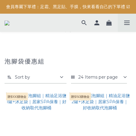
會員專屬下單禮：足霜、黑足貼、手膜，快來看看自己的下單禮 ☑️
按摩系列滿$3000元，加碼送滿額禮『 精油保濕沐浴露 (正貨) 』
按摩系列滿$3000元，加碼送滿額禮『 精油保濕沐浴露 (正貨) 』
泡腳袋優惠組
Sort by
24 Items per page
贈$100購物金
贈$150購物金