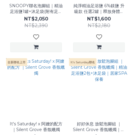
SNOOPY聯名泡腳組｜精油
純淨精油足浴鹽 6%鎂鹽 升
足浴鹽1罐+沐足袋(附有足底
級款 任選2罐｜釋放身體疲
按摩板)｜居家SPA保養｜好
勞｜居家SPA泡腳｜中醫師
NT$2,050
NT$1,600
收納取代泡腳桶
芳療師養生推薦
NT$2,390
NT$2,180
全新聯名上市
It's Saturday聯名
It's Saturday! x 阿嬤的配方
好好休息 放鬆泡腳組 ｜
｜Silent Grove 香氛蠟燭
Silent Grove 香氛蠟燭｜精