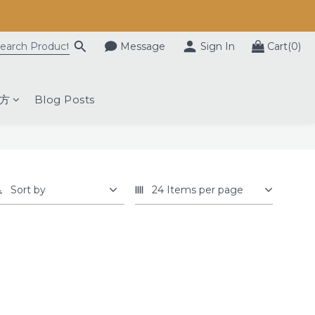
Message
Sign In
Cart(0)
方
Blog Posts
Sort by
24 Items per page