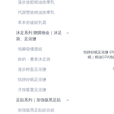
漫步放鬆精油按摩乳
代謝雙效精油按摩乳
草本舒緩鎂乳霜
沐足系列 贈購物金｜沐足
袋、足浴鹽
泡腳袋優惠組
恬靜好眠足浴鹽 6
眠｜精油SPA
妳的・桑拿沐足袋
漫步輕盈足浴鹽
恬靜好眠足浴鹽
月悅暖薑足浴鹽
足貼系列｜加強版黑足貼
加強版黑足貼綜合組