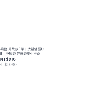
%鎂鹽 升級款 1罐｜放鬆舒壓好
泡腳｜中醫師 芳療師養生推薦
NT$910
NT$1,090