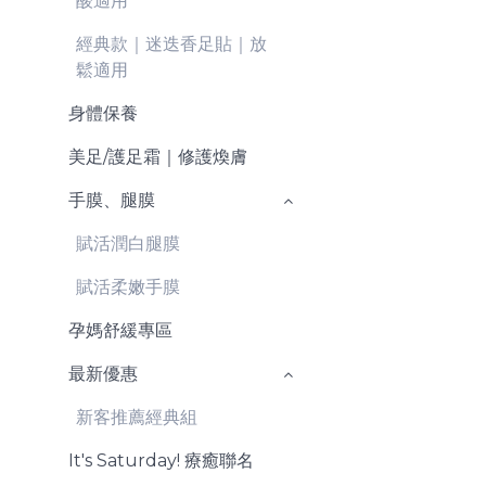
酸適用
經典款｜迷迭香足貼｜放
鬆適用
身體保養
美足/護足霜｜修護煥膚
手膜、腿膜
賦活潤白腿膜
賦活柔嫩手膜
孕媽舒緩專區
最新優惠
新客推薦經典組
It's Saturday! 療癒聯名