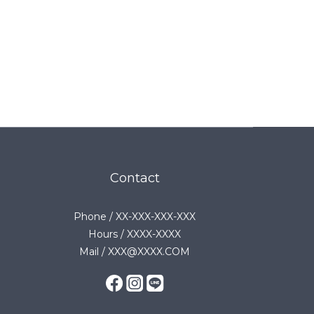
Contact
Phone / XX-XXX-XXX-XXX
Hours / XXXX-XXXX
Mail / XXX@XXXX.COM