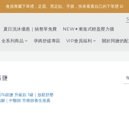
會員專屬下單禮：足霜、黑足貼、手膜，快來看看自己的下單禮 ☑️
按摩系列滿$3000元，加碼送滿額禮『 精油保濕沐浴露 (正貨) 』
按摩系列滿$3000元，加碼送滿額禮『 精油保濕沐浴露 (正貨) 』
夏日洗沐優惠｜抽整單免費
NEW✦漸進式輕盈壓力襪
全系列商品
孕媽舒緩專區
VIP會員福利
關於阿嬤的配
浴鹽