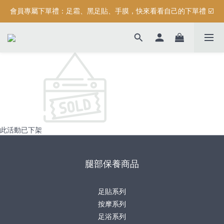
會員專屬下單禮：足霜、黑足貼、手膜，快來看看自己的下單禮 ☑️
按摩系列滿$3000元，加碼送滿額禮『 精油保濕沐浴露 (正貨) 』
按摩系列滿$3000元，加碼送滿額禮『 精油保濕沐浴露 (正貨) 』
此活動已下架
腿部保養商品
足貼系列
按摩系列
足浴系列