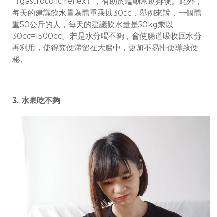
（gastrocolic reflex），有助於蠕動幫助排便。此外，
每天的建議飲水量為體重乘以
30cc
，舉例來說，一個體
重
50
公斤的人，每天的建議飲水量是
50kg
乘以
30cc=1500cc
。若是水分喝不夠，會使腸道吸收回水分
再利用，使得糞便滯留在大腸中，更加不易排便導致便
秘。
3.
水果吃不夠