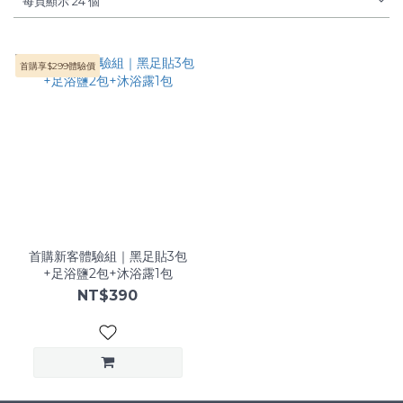
每頁顯示 24 個
首購享$299體驗價
首購新客體驗組｜黑足貼3包
+足浴鹽2包+沐浴露1包
NT$390