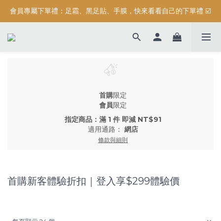
會員專屬下單禮：足霜、黑足貼、手膜，快來看看自己的下單禮 ☑️
按摩系列滿$3000元，加碼送滿額禮『 精油保濕沐浴露 (正貨) 』
按摩系列滿$3000元，加碼送滿額禮『 精油保濕沐浴露 (正貨) 』
首購
限定
會員
限定
指定商品：滿 1 件 即減 NT$91
適用通路：
網店
條款與細則
首購新客體驗折扣｜登入享$299體驗價