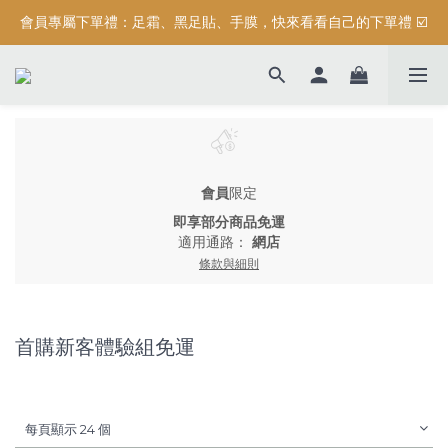
會員專屬下單禮：足霜、黑足貼、手膜，快來看看自己的下單禮 ☑️
按摩系列滿$3000元，加碼送滿額禮『 精油保濕沐浴露 (正貨) 』
按摩系列滿$3000元，加碼送滿額禮『 精油保濕沐浴露 (正貨) 』
會員
限定
即享部分商品免運
適用通路：
網店
條款與細則
首購新客體驗組免運
每頁顯示 24 個