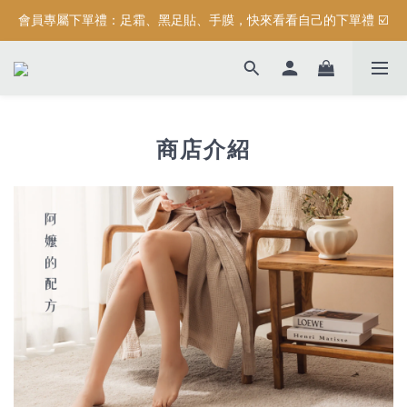
會員專屬下單禮：足霜、黑足貼、手膜，快來看看自己的下單禮 ☑️
按摩系列滿$3000元，加碼送滿額禮『 精油保濕沐浴露 (正貨) 』
按摩系列滿$3000元，加碼送滿額禮『 精油保濕沐浴露 (正貨) 』
商店介紹