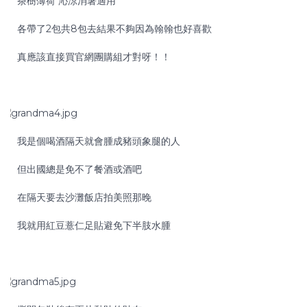
茶樹薄荷 沁涼消暑適用
各帶了2包共8包去結果不夠因為翰翰也好喜歡
真應該直接買官網團購組才對呀！！
我是個喝酒隔天就會腫成豬頭象腿的人
但出國總是免不了餐酒或酒吧
在隔天要去沙灘飯店拍美照那晚
我就用紅豆薏仁足貼避免下半肢水腫