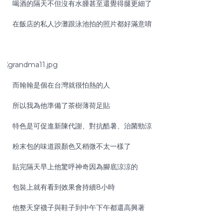
喝酒的隔天不但沒有水腫甚至還覺得腿更細了
在飯店的私人沙灘跟泳池拍的照片都好滿意唷
而翰翰是個在台灣就很怕熱的人
所以我為他準備了茶樹薄荷足貼
特色是可促進新陳代謝、對抗酷暑、治菌勁涼
粉末包的味道跟顏色又稍微不太一樣了
貼完隔天早上他驚呼神奇因為腳底涼涼的
包裝上就有看到效果會持續8小時
他整天穿襪子與鞋子到中午下午都還高興著