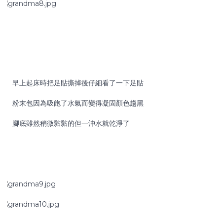
BloggerAds 部落格行銷
早上起床時把足貼撕掉後仔細看了一下足貼
粉末包因為吸飽了水氣而變得凝固顏色趨黑
腳底雖然稍微黏黏的但一沖水就乾淨了