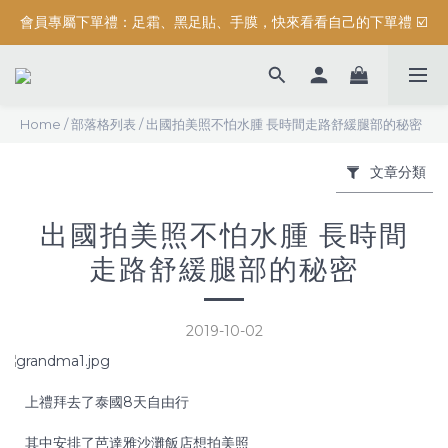
會員專屬下單禮：足霜、黑足貼、手膜，快來看看自己的下單禮 ☑️
按摩系列滿$3000元，加碼送滿額禮『 精油保濕沐浴露 (正貨) 』
按摩系列滿$3000元，加碼送滿額禮『 精油保濕沐浴露 (正貨) 』
Home
/
部落格列表
/
出國拍美照不怕水腫 長時間走路舒緩腿部的秘密
文章分類
出國拍美照不怕水腫 長時間
走路舒緩腿部的秘密
2019-10-02
上禮拜去了泰國8天自由行
其中安排了芭達雅沙灘飯店想拍美照