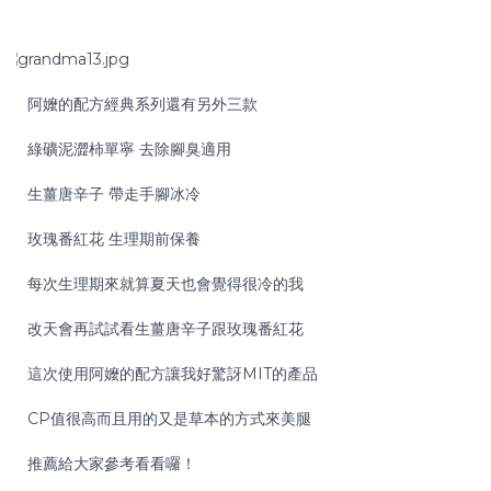
阿嬤的配方經典系列還有另外三款
綠礦泥澀柿單寧 去除腳臭適用
生薑唐辛子 帶走手腳冰冷
玫瑰番紅花 生理期前保養
每次生理期來就算夏天也會覺得很冷的我
改天會再試試看生薑唐辛子跟玫瑰番紅花
這次使用阿嬤的配方讓我好驚訝MIT的產品
CP值很高而且用的又是草本的方式來美腿
推薦給大家參考看看囉！