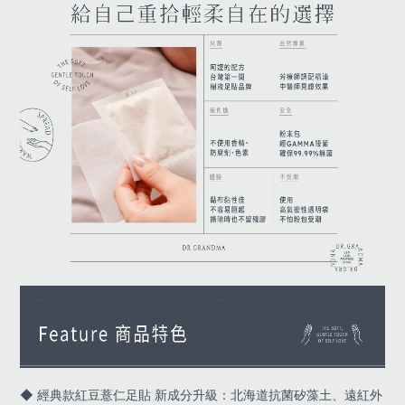
◆ 經典款紅豆薏仁足貼 新成分升級：北海道抗菌矽藻土、遠紅外