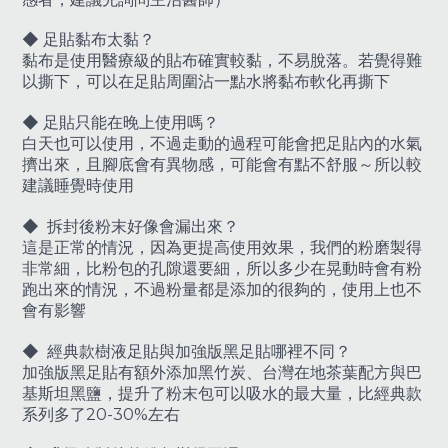
◆
足貼黏布太黏？
黏布是使用醫療級的貼布確實較黏，不易脫落。若覺得難
以撕下，可以在足貼周圍沾一點水將黏布軟化再撕下
◆
足貼只能在晚上使用嗎？
白天也可以使用，不過走動的過程可能會把足貼內的水氣
擠出來，且腳底會有異物感，可能會有點不舒服～所以較
建議睡覺時使用
◆
拆封後粉末好像會漏出來？
這是正常的情況，因為更提高使用效果，我們的粉磨製得
非常細，比粉包的孔隙還要細，所以多少在晃動時會有粉
跑出來的情況，不過粉量都是添加的很夠的，使用上也不
會有影響
◆
經典款樹液足貼與加強版黑足貼哪裡不同？
加強版黑足貼有額外添加黑竹炭、台灣在地茶葉配方與巴
基斯坦黑鹽，提升了粉末包可以吸水的最大量，比經典款
系列多了20-30%左右