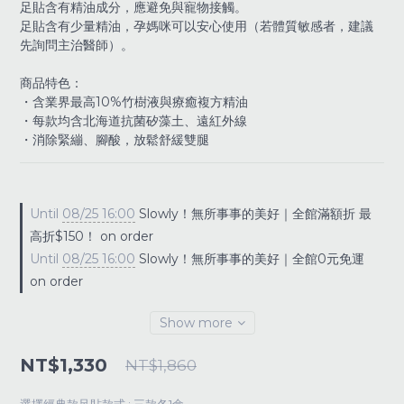
足貼含有精油成分，應避免與寵物接觸。
足貼含有少量精油，孕媽咪可以安心使用（若體質敏感者，建議
先詢問主治醫師）。
商品特色：
・含業界最高10%竹樹液與療癒複方精油
・每款均含北海道抗菌矽藻土、遠紅外線
・消除緊繃、腳酸，放鬆舒緩雙腿
Until
08/25 16:00
Slowly！無所事事的美好｜全館滿額折 最
高折$150！ on order
Until
08/25 16:00
Slowly！無所事事的美好｜全館0元免運
on order
Show more
NT$1,330
NT$1,860