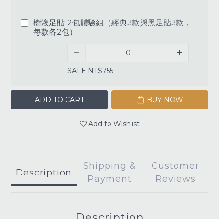
樹液足貼12包體驗組（經典3款與黑足貼3款，
每款各2包）
SALE NT$755
ADD TO CART
BUY NOW
Add to Wishlist
Shipping &
Customer
Description
Payment
Reviews
Description