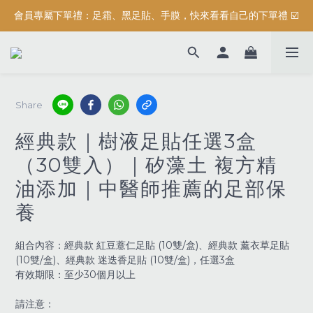
會員專屬下單禮：足霜、黑足貼、手膜，快來看看自己的下單禮 ☑️
按摩系列滿$3000元，加碼送滿額禮『 精油保濕沐浴露 (正貨) 』
按摩系列滿$3000元，加碼送滿額禮『 精油保濕沐浴露 (正貨) 』
Share
經典款｜樹液足貼任選3盒
（30雙入）｜矽藻土 複方精
油添加｜中醫師推薦的足部保
養
組合內容：經典款 紅豆薏仁足貼 (10雙/盒)、經典款 薰衣草足貼 
(10雙/盒)、經典款 迷迭香足貼 (10雙/盒)，任選3盒
有效期限：至少30個月以上
請注意：